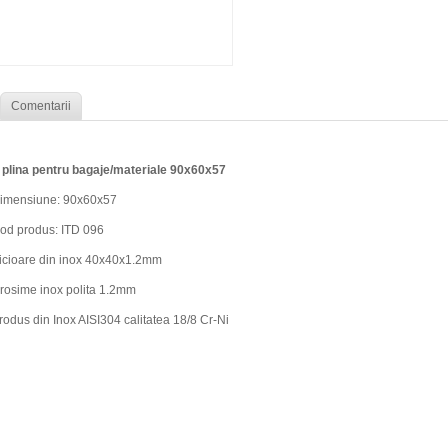
Comentarii
 plina pentru bagaje/materiale 90x60x57
imensiune: 90x60x57
od produs: ITD 096
icioare din inox 40x40x1.2mm
rosime inox polita 1.2mm
rodus din Inox AISI304 calitatea 18/8 Cr-Ni