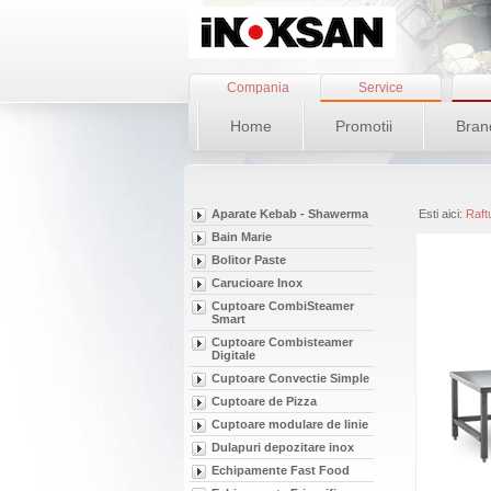
Compania
Service
Home
Promotii
Bran
Aparate Kebab - Shawerma
Esti aici:
Raft
Bain Marie
Bolitor Paste
Carucioare Inox
Cuptoare CombiSteamer
Smart
Cuptoare Combisteamer
Digitale
Cuptoare Convectie Simple
Cuptoare de Pizza
Cuptoare modulare de linie
Dulapuri depozitare inox
Echipamente Fast Food