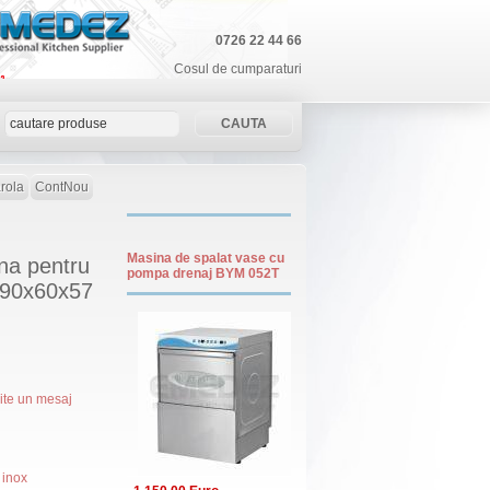
0726 22 44 66
Cosul de cumparaturi
rola
ContNou
Masina de spalat vase cu
ina pentru
pompa drenaj BYM 052T
 90x60x57
mite un mesaj
 inox