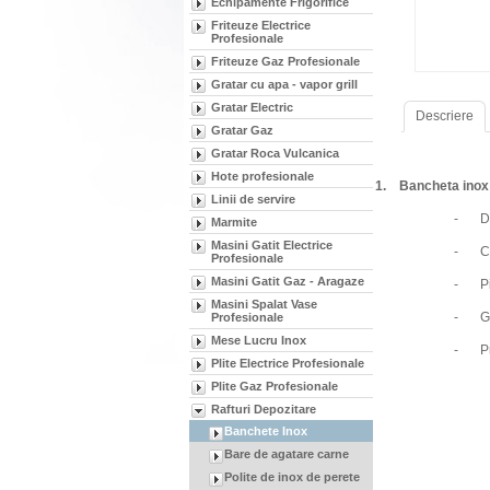
Echipamente Frigorifice
Friteuze Electrice
Profesionale
Friteuze Gaz Profesionale
Gratar cu apa - vapor grill
Gratar Electric
Descriere
Gratar Gaz
Gratar Roca Vulcanica
Hote profesionale
1.
Bancheta inox
Linii de servire
-
D
Marmite
Masini Gatit Electrice
-
C
Profesionale
Masini Gatit Gaz - Aragaze
-
P
Masini Spalat Vase
-
G
Profesionale
Mese Lucru Inox
-
P
Plite Electrice Profesionale
Plite Gaz Profesionale
Rafturi Depozitare
Banchete Inox
Bare de agatare carne
Polite de inox de perete