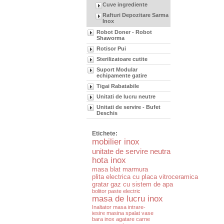
Cuve ingrediente
Rafturi Depozitare Sarma
Inox
Robot Doner - Robot
Shaworma
Rotisor Pui
Sterilizatoare cutite
Suport Modular
echipamente gatire
Tigai Rabatabile
Unitati de lucru neutre
Unitati de servire - Bufet
Deschis
Etichete:
mobilier inox
unitate de servire neutra
hota inox
masa blat marmura
plita electrica cu placa vitroceramica
gratar gaz cu sistem de apa
bolitor paste electric
masa de lucru inox
Inaltator masa intrare-
iesire masina spalat vase
bara inox agatare carne