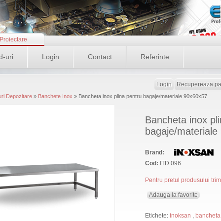
Proiectare
d-uri
Login
Contact
Referinte
Login
Recupereaza pa
uri Depozitare
»
Banchete Inox
» Bancheta inox plina pentru bagaje/materiale 90x60x57
Bancheta inox pl
bagaje/materiale
Brand:
Cod:
ITD 096
Pentru pretul produsului tri
Adauga la favorite
Etichete:
inoksan
,
bancheta