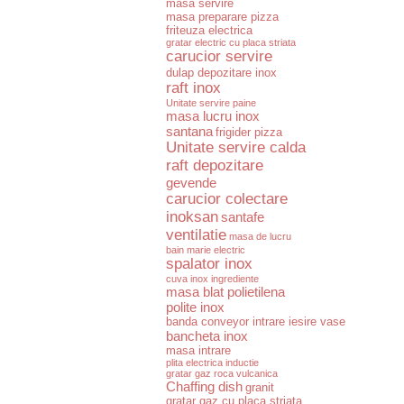
masa servire
masa preparare pizza
friteuza electrica
gratar electric cu placa striata
carucior servire
dulap depozitare inox
raft inox
Unitate servire paine
masa lucru inox
santana
frigider pizza
Unitate servire calda
raft depozitare
gevende
carucior colectare
inoksan
santafe
ventilatie
masa de lucru
bain marie electric
spalator inox
cuva inox ingrediente
masa blat polietilena
polite inox
banda conveyor intrare iesire vase
bancheta inox
masa intrare
plita electrica inductie
gratar gaz roca vulcanica
Chaffing dish
granit
gratar gaz cu placa striata