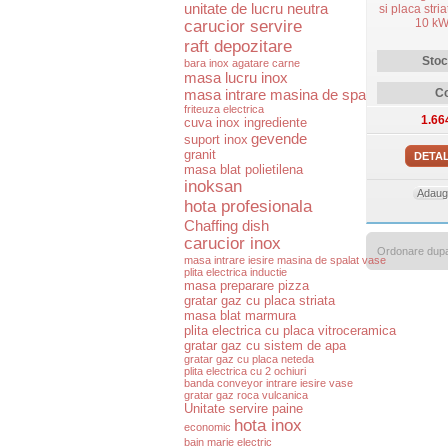
unitate de lucru neutra
si placa stria
10 kW
carucior servire
raft depozitare
Stoc
bara inox agatare carne
masa lucru inox
masa intrare masina de spalat vase
Co
friteuza electrica
1.66
cuva inox ingrediente
gevende
suport inox
granit
DETAL
masa blat polietilena
inoksan
Adauga
hota profesionala
Chaffing dish
carucior inox
Ordonare dup
masa intrare iesire masina de spalat vase
plita electrica inductie
masa preparare pizza
gratar gaz cu placa striata
masa blat marmura
plita electrica cu placa vitroceramica
gratar gaz cu sistem de apa
gratar gaz cu placa neteda
plita electrica cu 2 ochiuri
banda conveyor intrare iesire vase
gratar gaz roca vulcanica
Unitate servire paine
hota inox
economic
bain marie electric