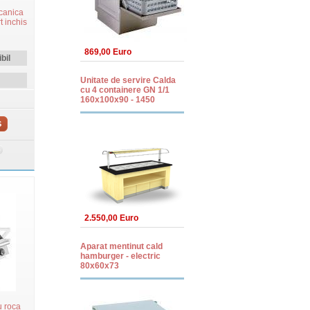
lcanica
t inchis
869,00 Euro
bil
Unitate de servire Calda
cu 4 containere GN 1/1
160x100x90 - 1450
S
2.550,00 Euro
Aparat mentinut cald
hamburger - electric
80x60x73
u roca