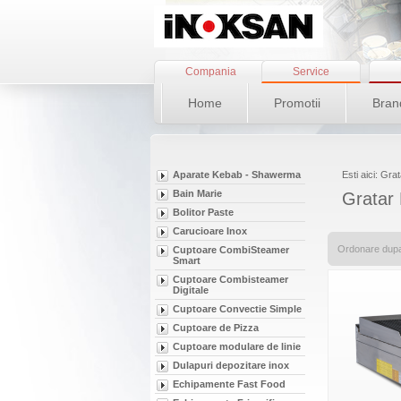
Compania
Service
Home
Promotii
Bran
Aparate Kebab - Shawerma
Esti aici: Gr
Bain Marie
Gratar
Bolitor Paste
Carucioare Inox
Ordonare dup
Cuptoare CombiSteamer
Smart
Cuptoare Combisteamer
Digitale
Cuptoare Convectie Simple
Cuptoare de Pizza
Cuptoare modulare de linie
Dulapuri depozitare inox
Echipamente Fast Food