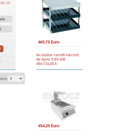
nta 10
nda
S
465,75 Euro
S
Incalzitor cartofi electric
de banc 0.65 kW
40x73x28.5
agina
454,25 Euro