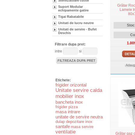
Sterilizatoare cutite
Grătar Ro
Suport Modular
Lamele In
echipamente gatire
80x
Tigai Rabatabile
Unitati de lucru neutre
Stoc
Unitati de servire - Bufet
Deschis
Co
1.00
Filtrare dupa pret:
intre
si
DETAL
Adauga
Etichete:
frigider orizontal
Unitate servire calda
mobilier inox
bancheta inox
frigider pizza
masa intrare
unitate de servire neutra
dulap depozitare inox
santafe
masa servire
ventilatie
Grătar gaz 