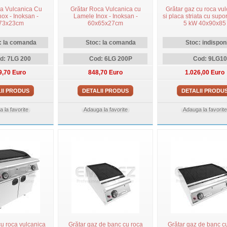
ca Vulcanica Cu
Grătar Roca Vulcanica cu
Grătar gaz cu roca vu
ox - Inoksan -
Lamele Inox - Inoksan -
si placa striata cu supor
73x23cm
60x65x27cm
5 kW 40x90x85
: la comanda
Stoc: la comanda
Stoc: indisponi
d: 7LG 200
Cod: 6LG 200P
Cod: 9LG10
9,70 Euro
848,70 Euro
1.026,00 Euro
II PRODUS
DETALII PRODUS
DETALII PRODU
 la favorite
Adauga la favorite
Adauga la favorite
cu roca vulcanica
Grătar gaz de banc cu roca
Grătar gaz de banc c