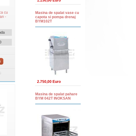
1.150,00 Euro
ca cu
Masina de spalat vase cu
an -
capota si pompa drenaj
BYM102T
nda
0
S
2.750,00 Euro
Masina de spalat pahare
BYM 042T INOKSAN