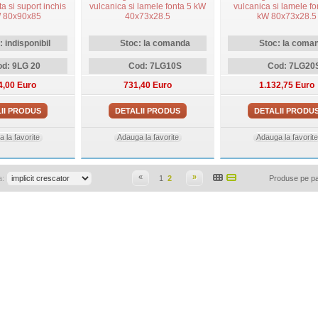
ta si suport inchis
vulcanica si lamele fonta 5 kW
vulcanica si lamele fo
 80x90x85
40x73x28.5
kW 80x73x28.5
: indisponibil
Stoc: la comanda
Stoc: la coma
d: 9LG 20
Cod: 7LG10S
Cod: 7LG20
4,00 Euro
731,40 Euro
1.132,75 Euro
II PRODUS
DETALII PRODUS
DETALII PRODU
 la favorite
Adauga la favorite
Adauga la favorite
«
»
a:
1
2
Produse pe p