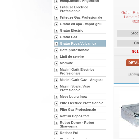
Echipamente Frigorifice
Friteuze Electrice
Profesionale
Grătar Ro
Lamele F
Friteuze Gaz Profesionale
40x
Gratar cu apa - vapor grill
Gratar Electric
Stoc
Gratar Gaz
Co
Gratar Roca Vulcanica
Hote profesionale
801
Linii de servire
DETAL
Marmite
Masini Gatit Electrice
Profesionale
Adauga
Masini Gatit Gaz - Aragaze
Masini Spalat Vase
Profesionale
Mese Lucru Inox
Plite Electrice Profesionale
Plite Gaz Profesionale
Rafturi Depozitare
Robot Doner - Robot
Shaworma
Rotisor Pui