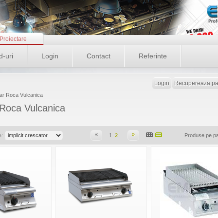
Proiectare
d-uri
Login
Contact
Referinte
Login
Recupereaza pa
atar Roca Vulcanica
 Roca Vulcanica
«
»
a:
1
2
Produse pe p