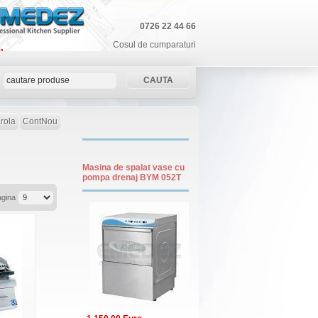
0726 22 44 66
Cosul de cumparaturi
rola
ContNou
Masina de spalat vase cu
pompa drenaj BYM 052T
agina