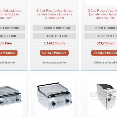
ca Vulcanica cu
Grătar Roca Vulcanica cu
Grătar Roca Vulcani
onta Inoksan
Lamele Fonta - Inoksan -
Lamele Inox - Inoks
90x23cm
80x90x23 cm
40x73x23cm
: la comanda
Stoc: la comanda
Stoc: la coma
d: 9LG 100
Cod: 9LG 200
Cod: 7LG 10
,55 Euro
1.128,15 Euro
603,75 Euro
II PRODUS
DETALII PRODUS
DETALII PRODU
 la favorite
Adauga la favorite
Adauga la favorite