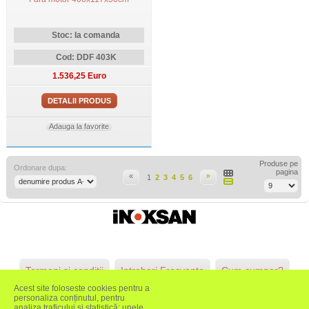
Stoc: la comanda
Cod: DDF 403K
1.536,25 Euro
DETALII PRODUS
Adauga la favorite
Produse pe
Ordonare dupa:
pagina
«
»
1
2
3
4
5
6
Termeni si conditii
Intrebari Frecvente
Cum cumpar?
Acest site foloseste cookies pentru a
ANPC
Emedez
GDPR
personaliza conținutul, pentru
analiza traficului și statistică; unele