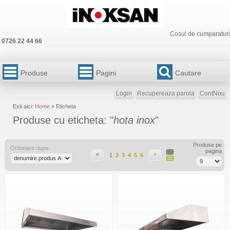
Cosul de cumparaturi
0726 22 44 66
Produse
Pagini
Cautare
Login
Recupereaza parola
ContNou
Esti aici:
Home
» Eticheta
Produse cu eticheta: "
hota inox
"
Produse pe
Ordonare dupa:
pagina
«
»
1
2
3
4
5
6