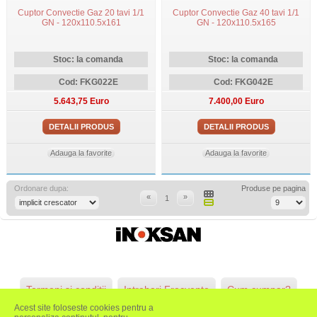
Cuptor Convectie Gaz 20 tavi 1/1
Cuptor Convectie Gaz 40 tavi 1/1
GN - 120x110.5x161
GN - 120x110.5x165
Stoc: la comanda
Stoc: la comanda
Cod: FKG022E
Cod: FKG042E
5.643,75 Euro
7.400,00 Euro
DETALII PRODUS
DETALII PRODUS
Adauga la favorite
Adauga la favorite
Ordonare dupa:
Produse pe pagina
«
»
1
Termeni si conditii
Intrebari Frecvente
Cum cumpar?
Acest site foloseste cookies pentru a
ANPC
Emedez
GDPR