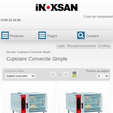
Cosul de cumparaturi
0726 22 44 66
Produse
Pagini
Cautare
Login
Recupereaza parola
ContNou
Esti aici: Cuptoare Convectie Simple
Cuptoare Convectie Simple
Ordonare dupa:
Produse pe pagina
«
»
1