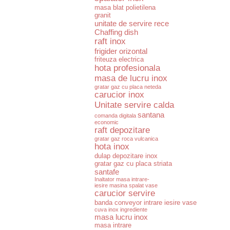
masa blat polietilena
granit
unitate de servire rece
Chaffing dish
raft inox
frigider orizontal
friteuza electrica
hota profesionala
masa de lucru inox
gratar gaz cu placa neteda
carucior inox
Unitate servire calda
santana
comanda digitala
economic
raft depozitare
gratar gaz roca vulcanica
hota inox
dulap depozitare inox
gratar gaz cu placa striata
santafe
Inaltator masa intrare-
iesire masina spalat vase
carucior servire
banda conveyor intrare iesire vase
cuva inox ingrediente
masa lucru inox
masa intrare