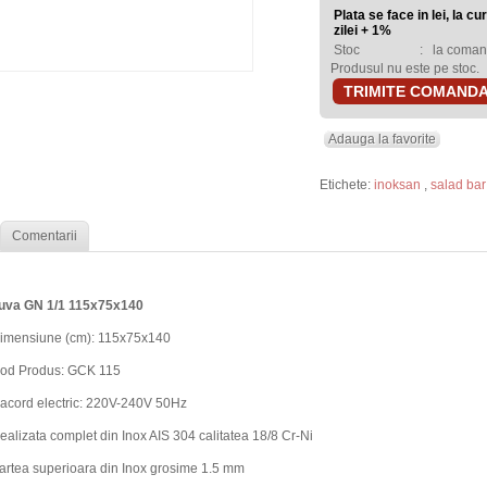
Plata se face in lei, la c
zilei + 1%
Stoc
:
la coma
Produsul nu este pe stoc.
TRIMITE COMAND
Adauga la favorite
Etichete:
inoksan
,
salad bar
Comentarii
cuva GN 1/1 115x75x140
imensiune (cm): 115x75x140
od Produs: GCK 115
acord electric: 220V-240V 50Hz
ealizata complet din Inox AIS 304 calitatea 18/8 Cr-Ni
artea superioara din Inox grosime 1.5 mm