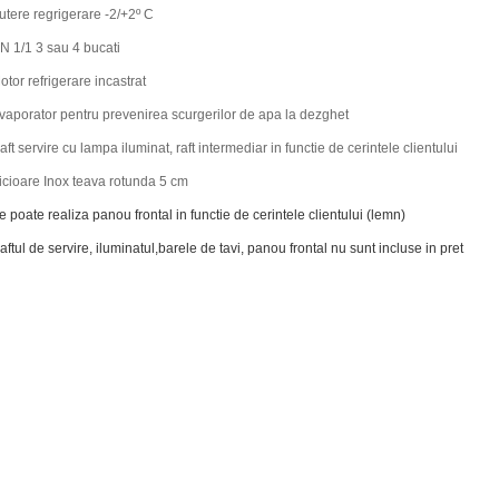
utere regrigerare -2/+2º C
N 1/1 3 sau 4 bucati
otor refrigerare incastrat
vaporator pentru prevenirea scurgerilor de apa la dezghet
aft servire cu lampa iluminat, raft intermediar in functie de cerintele clientului
icioare Inox teava rotunda 5 cm
e poate realiza panou frontal in functie de cerintele clientului (lemn)
aftul de servire, iluminatul,barele de tavi, panou frontal nu sunt incluse in pret