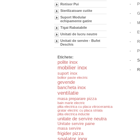
-
P
Rotisor Pui
Sterilizatoare cutite
-
G
Suport Modular
echipamente gatire
-
M
Tigai Rabatabile
-
E
Unitati de lucru neutre
Unitati de servire - Bufet
-
R
Deschis
-
P
Etichete:
-
S
polite inox
mobilier inox
-
R
suport inox
bolitor paste electric
gevende
bancheta inox
ventilatie
masa preparare pizza
bain marie electric
plita electrica cu placa vitroceramica
gratar electric cu placa striata
plita electrica inductie
unitate de servire neutra
Unitate servire paine
masa servire
frigider pizza
spalator inox