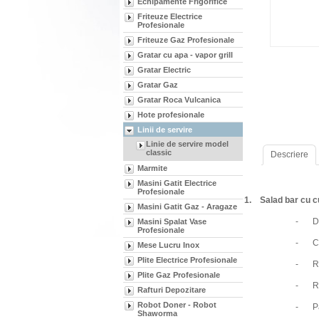
Echipamente Frigorifice
Friteuze Electrice
Profesionale
Friteuze Gaz Profesionale
Gratar cu apa - vapor grill
Gratar Electric
Gratar Gaz
Gratar Roca Vulcanica
Hote profesionale
Linii de servire
Linie de servire model
classic
Descriere
Marmite
Masini Gatit Electrice
Profesionale
1.
Salad bar cu 
Masini Gatit Gaz - Aragaze
-
D
Masini Spalat Vase
Profesionale
-
C
Mese Lucru Inox
Plite Electrice Profesionale
-
R
Plite Gaz Profesionale
-
R
Rafturi Depozitare
Robot Doner - Robot
-
P
Shaworma