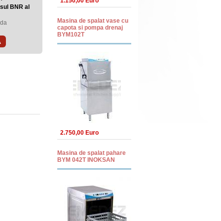
1.150,00 Euro
ursul BNR al
Masina de spalat vase cu
nda
capota si pompa drenaj
BYM102T
A
2.750,00 Euro
Masina de spalat pahare
BYM 042T INOKSAN