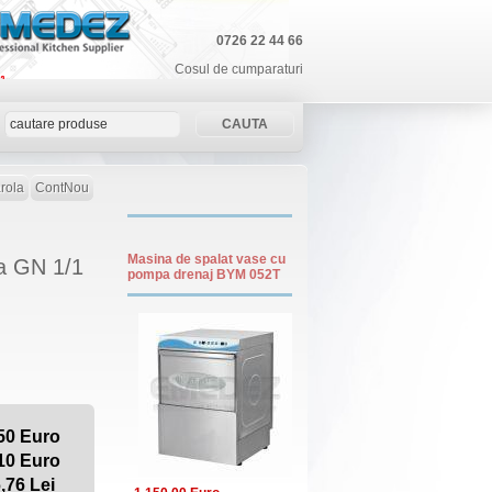
0726 22 44 66
Cosul de cumparaturi
rola
ContNou
Masina de spalat vase cu
a GN 1/1
pompa drenaj BYM 052T
50 Euro
10 Euro
,76 Lei