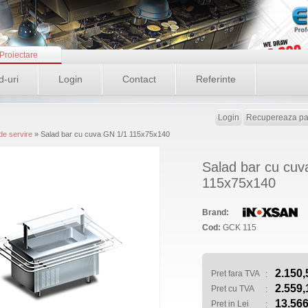
Proiectare
d-uri
Login
Contact
Referinte
Login
Recupereaza pa
 de servire
» Salad bar cu cuva GN 1/1 115x75x140
Salad bar cu cuv
115x75x140
Brand:
Cod:
GCK 115
2.150,
Pret fara TVA
:
2.559,
Pret cu TVA
:
13.566
Pret in Lei
: