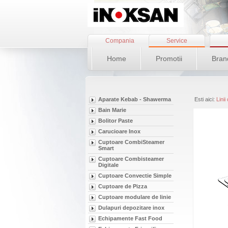
Compania
Service
Home
Promotii
Bran
Aparate Kebab - Shawerma
Esti aici:
Linii
Bain Marie
Bolitor Paste
Carucioare Inox
Cuptoare CombiSteamer
Smart
Cuptoare Combisteamer
Digitale
Cuptoare Convectie Simple
Cuptoare de Pizza
Cuptoare modulare de linie
Dulapuri depozitare inox
Echipamente Fast Food